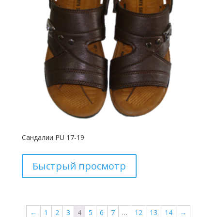
Сандалии PU 17-19
Быстрый просмотр
←
1
2
3
4
5
6
7
…
12
13
14
→